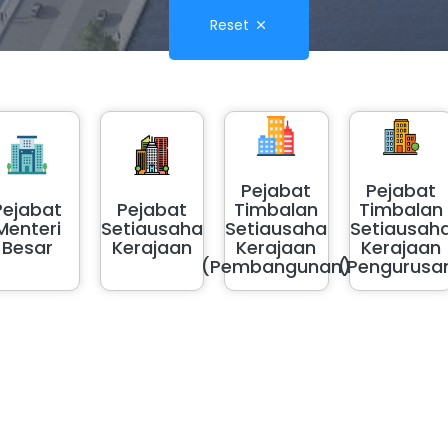
Reset
Pejabat
Pejabat
Pejabat
Pejabat
Timbalan
Timbalan
Menteri
Setiausaha
Setiausaha
Setiausah
Besar
Kerajaan
Kerajaan
Kerajaan
(Pembangunan)
(Pengurusa