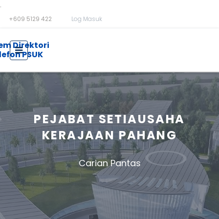
.
+609 5129 422
Log Masuk
em Direktori
lefon
PSUK
PEJABAT SETIAUSAHA
KERAJAAN PAHANG
Carian Pantas